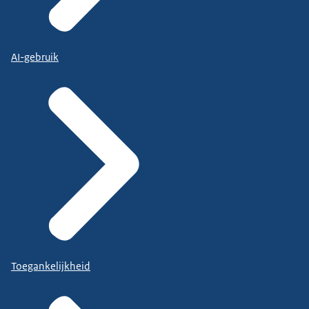
AI-gebruik
Toegankelijkheid