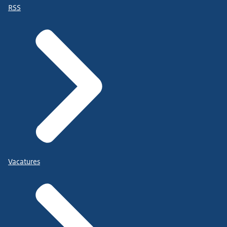
RSS
Vacatures