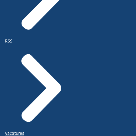
RSS
Vacatures