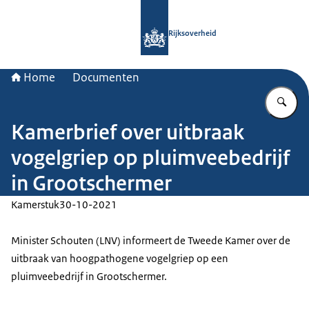
Naar de homepage van Rijksoverheid
Rijksoverheid
Home
Documenten
Vu
Kamerbrief over uitbraak
vogelgriep op pluimveebedrijf
in Grootschermer
Kamerstuk
30-10-2021
Minister Schouten (LNV) informeert de Tweede Kamer over de
uitbraak van hoogpathogene vogelgriep op een
pluimveebedrijf in Grootschermer.