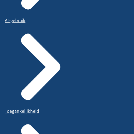
AI-gebruik
Toegankelijkheid