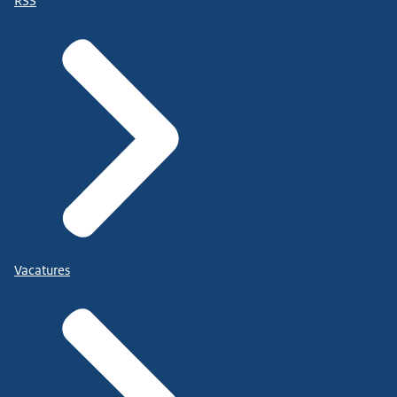
RSS
Vacatures