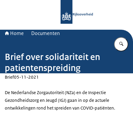
Naar de homepage van Rijksoverheid
Rijksoverheid
Home
Documenten
Vu
Brief over solidariteit en
patientenspreiding
Brief
05-11-2021
De Nederlandse Zorgautoriteit (NZa) en de Inspectie
Gezondheidszorg en Jeugd (IGJ) gaan in op de actuele
ontwikkelingen rond het spreiden van COVID-patiënten.