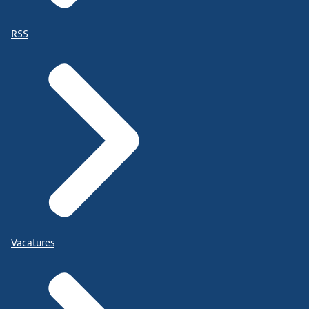
RSS
Vacatures