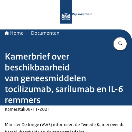
Naar de homepage van Rijksoverheid
Rijksoverheid
Home
Documenten
Vu
Kamerbrief over
beschikbaarheid
van geneesmiddelen
tocilizumab, sarilumab en IL-6
remmers
Kamerstuk
09-11-2021
Minister De Jonge (VWS) informeert de Tweede Kamer over de