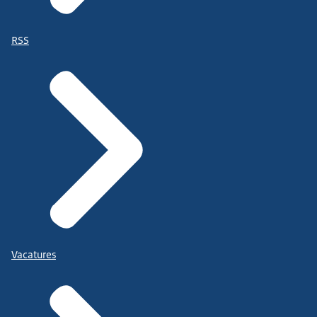
RSS
Vacatures