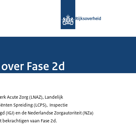
Naar de homepage van Rijksoverheid
Rijksoverheid
s over Fase 2d
erk Acute Zorg (LNAZ), Landelijk
ënten Spreiding (LCPS), Inspectie
d (IGJ) en de Nederlandse Zorgautoriteit (NZa)
et bekrachtigen vaan Fase 2d.