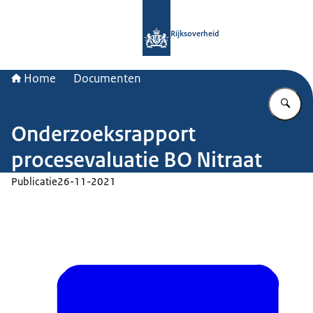
Naar de homepage van Rijksoverheid
Rijksoverheid
Home
Documenten
Vu
Onderzoeksrapport
procesevaluatie BO Nitraat
Publicatie
26-11-2021