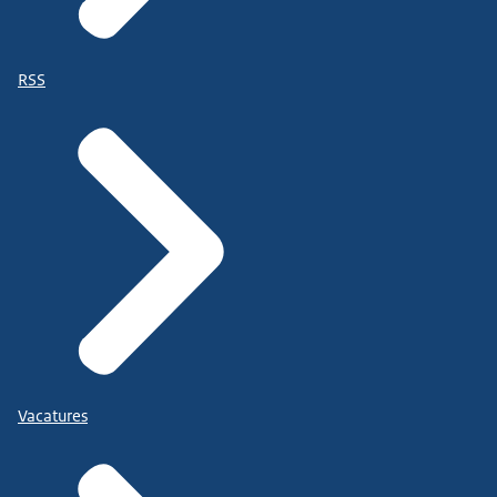
RSS
Vacatures