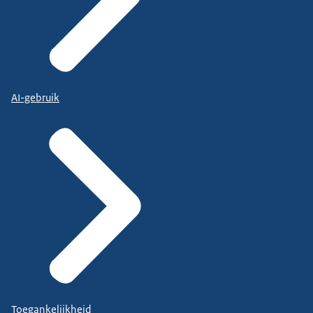
AI-gebruik
Toegankelijkheid