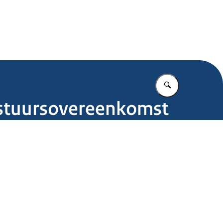
.nl
Vul in wat u z
estuursovereenkomst