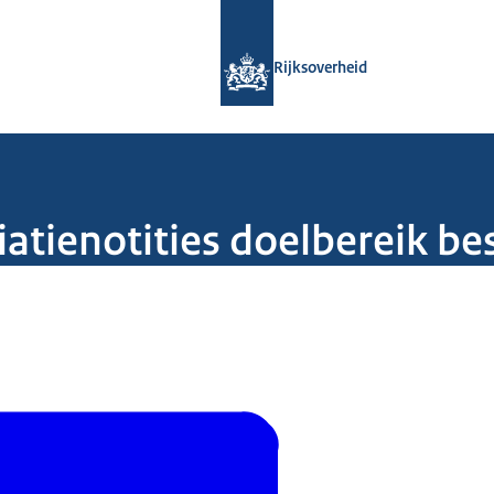
Naar de homepage van Rijksoverheid
Rijksoverheid
atienotities doelbereik b