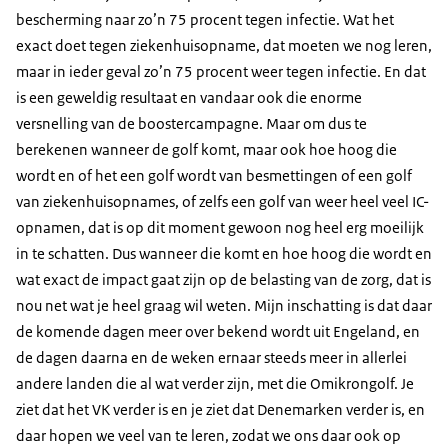
bescherming naar zo’n 75 procent tegen infectie. Wat het
exact doet tegen ziekenhuisopname, dat moeten we nog leren,
maar in ieder geval zo’n 75 procent weer tegen infectie. En dat
is een geweldig resultaat en vandaar ook die enorme
versnelling van de boostercampagne. Maar om dus te
berekenen wanneer de golf komt, maar ook hoe hoog die
wordt en of het een golf wordt van besmettingen of een golf
van ziekenhuisopnames, of zelfs een golf van weer heel veel IC-
opnamen, dat is op dit moment gewoon nog heel erg moeilijk
in te schatten. Dus wanneer die komt en hoe hoog die wordt en
wat exact de impact gaat zijn op de belasting van de zorg, dat is
nou net wat je heel graag wil weten. Mijn inschatting is dat daar
de komende dagen meer over bekend wordt uit Engeland, en
de dagen daarna en de weken ernaar steeds meer in allerlei
andere landen die al wat verder zijn, met die Omikrongolf. Je
ziet dat het VK verder is en je ziet dat Denemarken verder is, en
daar hopen we veel van te leren, zodat we ons daar ook op