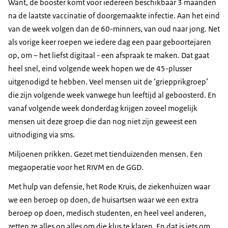
Want, de booster komt voor iedereen beschikbaar 3 maanden
na de laatste vaccinatie of doorgemaakte infectie. Aan het eind
van de week volgen dan de 60-minners, van oud naar jong. Net
als vorige keer roepen we iedere dag een paar geboortejaren
op, om – het liefst digitaal - een afspraak te maken. Dat gaat
heel snel, eind volgende week hopen we de 45-plusser
uitgenodigd te hebben. Veel mensen uit de ‘griepprikgroep’
die zijn volgende week vanwege hun leeftijd al geboosterd. En
vanaf volgende week donderdag krijgen zoveel mogelijk
mensen uit deze groep die dan nog niet zijn geweest een
uitnodiging via sms.
Miljoenen prikken. Gezet met tienduizenden mensen. Een
megaoperatie voor het RIVM en de GGD.
Met hulp van defensie, het Rode Kruis, de ziekenhuizen waar
we een beroep op doen, de huisartsen waar we een extra
beroep op doen, medisch studenten, en heel veel anderen,
zetten ze alles op alles om die klus te klaren. En dat is iets om