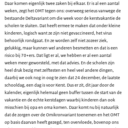
Daar komen eigenlijk twee zaken bij elkaar. Er is al een aantal
weken, zegt het OMT tegen ons: overweeg serieus vanwege de
bestaande Deltavariant om die week voor de kerstvakantie de
scholen te sluiten. Dat heeft ermee te maken dat onder kleine
kinderen, logisch want ze zijn niet gevaccineerd, het virus
behoorlijk rondgaat. En ze worden zelf niet zozeer ziek,
gelukkig, maar kunnen wel anderen besmetten en dat is een
risico bij 70+ers. Dat ligt er al, we hebben er al een aantal
weken meer geworsteld, met dat advies. En de scholen zijn
heel druk bezig met zelftesten en heel veel andere dingen,
daarbij we ook nog in oog te zien dat 24 december, de laatste
schooldag, een dag is voor Kerst. Dus er zit, dit jaar door de
kalender, eigenlijk helemaal geen buffer tussen de start van de
vakantie en de echte kerstdagen waarbij kinderen dan ook
misschien bij opa en oma komen. Daar komt nu bij natuurlijk
dat de zorgen over de Omikronvariant toenemen en het OMT
op basis daarvan heeft gezegd, ten overvloede, bovenop ons