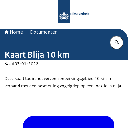
Naar de homepage van Rijksoverheid
Rijksoverheid
Home
Documenten
Vu
Kaart Blija 10 km
Kaart
03-01-2022
Deze kaart toont het vervoersbeperkingsgebied 10 km in
verband met een besmetting vogelgriep op een locatie in Blija.