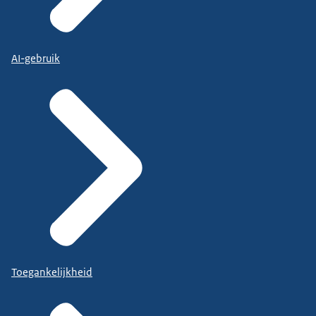
AI-gebruik
Toegankelijkheid