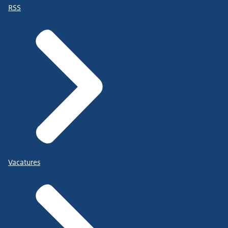
RSS
Vacatures