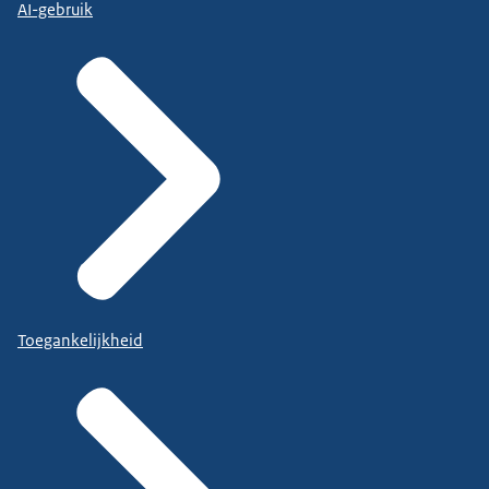
AI-gebruik
Toegankelijkheid