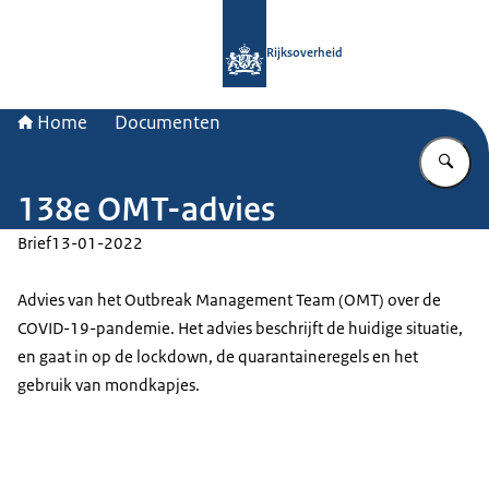
Naar de homepage van Rijksoverheid
Rijksoverheid
Home
Documenten
Vu
138e OMT-advies
Brief
13-01-2022
Advies van het
Outbreak Management Team
(OMT) over de
COVID-19-pandemie. Het advies beschrijft de huidige situatie,
en gaat in op de lockdown, de quarantaineregels en het
gebruik van mondkapjes.