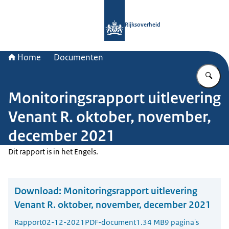
Naar de homepage van Rijksoverheid
Rijksoverheid
Home
Documenten
Vu
Monitoringsrapport uitlevering
Venant R. oktober, november,
december 2021
Dit rapport is in het Engels.
Download:
Monitoringsrapport uitlevering
Venant R. oktober, november, december 2021
Rapport
02-12-2021
PDF-document
1.34 MB
9 pagina's