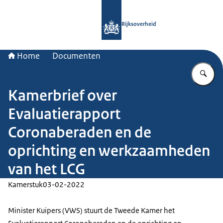
Naar de homepage van Rijksoverheid
Rijksoverheid
Home
Documenten
Vu
Kamerbrief over
Evaluatierapport
Coronaberaden en de
oprichting en werkzaamheden
van het LCG
Kamerstuk
03-02-2022
Minister Kuipers (VWS) stuurt de Tweede Kamer het