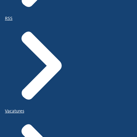
RSS
Vacatures