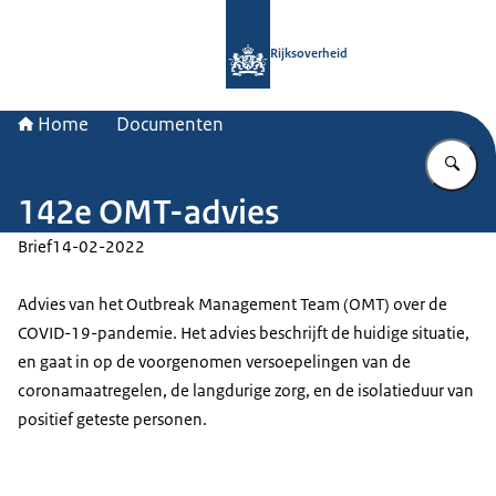
Naar de homepage van Rijksoverheid
Rijksoverheid
Home
Documenten
Vu
142e OMT-advies
Brief
14-02-2022
Advies van het
Outbreak Management Team
(OMT) over de
COVID-19-pandemie. Het advies beschrijft de huidige situatie,
en gaat in op de voorgenomen versoepelingen van de
coronamaatregelen, de langdurige zorg, en de isolatieduur van
positief geteste personen.