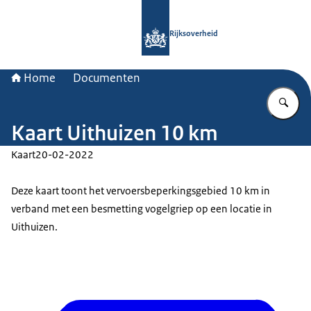
Naar de homepage van Rijksoverheid
Rijksoverheid
Home
Documenten
Vu
Kaart Uithuizen 10 km
Kaart
20-02-2022
Deze kaart toont het vervoersbeperkingsgebied 10 km in
verband met een besmetting vogelgriep op een locatie in
Uithuizen.