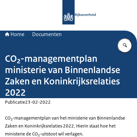
Naar de homepage van Rijksoverheid
Rijksoverheid
Home
Documenten
Vu
CO₂-managementplan
ministerie van Binnenlandse
Zaken en Koninkrijksrelaties
2022
Publicatie
23-02-2022
CO₂-managementplan van het ministerie van Binnenlandse
Zaken en Koninkrijksrelaties 2022. Hierin staat hoe het
ministerie de CO₂-uitstoot wil verlagen.