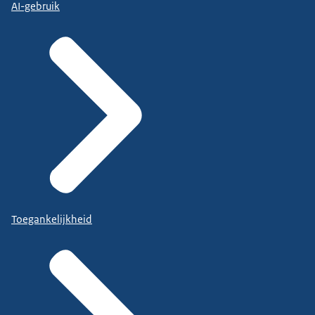
AI-gebruik
Toegankelijkheid