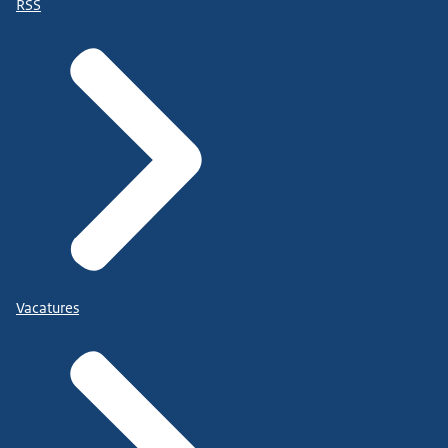
RSS
Vacatures