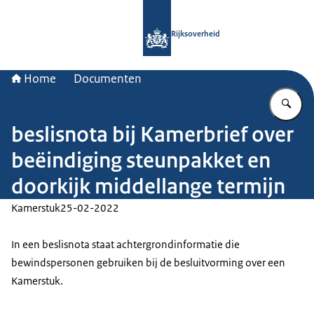
Naar de homepage van Rijksoverheid
Rijksoverheid
Home
Documenten
Vu
beslisnota bij Kamerbrief over
beëindiging steunpakket en
doorkijk middellange termijn
Kamerstuk
25-02-2022
In een beslisnota staat achtergrondinformatie die
bewindspersonen gebruiken bij de besluitvorming over een
Kamerstuk.