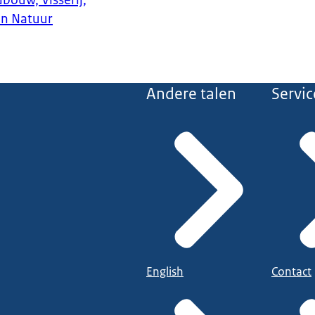
bouw, Visserij,
en Natuur
Andere talen
Servic
English
Contact