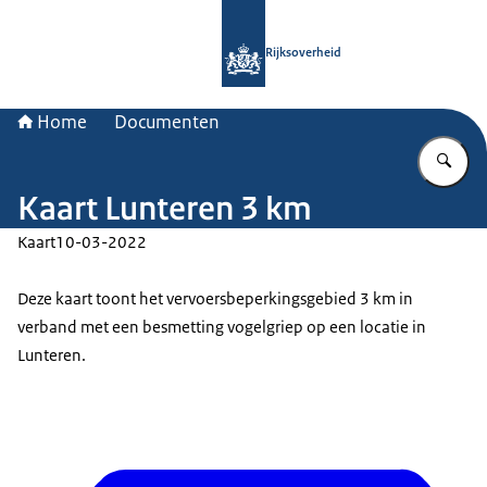
Naar de homepage van Rijksoverheid
Rijksoverheid
Home
Documenten
Vu
Kaart Lunteren 3 km
Kaart
10-03-2022
Deze kaart toont het vervoersbeperkingsgebied 3 km in
verband met een besmetting vogelgriep op een locatie in
Lunteren.