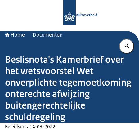
Naar de homepage van Rijksoverheid
Rijksoverheid
Home
Documenten
Vu
Beslisnota's Kamerbrief over
het wetsvoorstel Wet
onverplichte tegemoetkoming
onterechte afwijzing
buitengerechtelijke
schuldregeling
Beleidsnota
14-03-2022