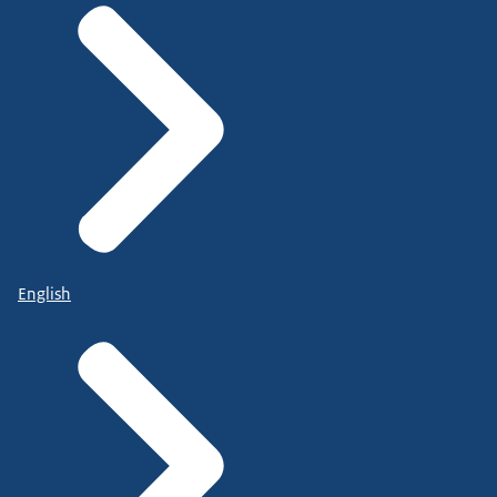
English