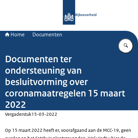
Naar de homepage van Rijksoverheid
Rijksoverheid
Home
Documenten
Vu
Documenten ter
ondersteuning van
besluitvorming over
coronamaatregelen 15 maart
2022
Vergaderstuk
15-03-2022
Op 15 maart 2022 heeft er, voorafgaand aan de MCC-19, geen