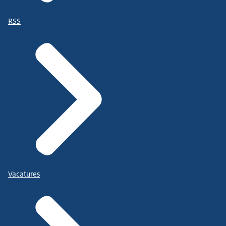
RSS
Vacatures