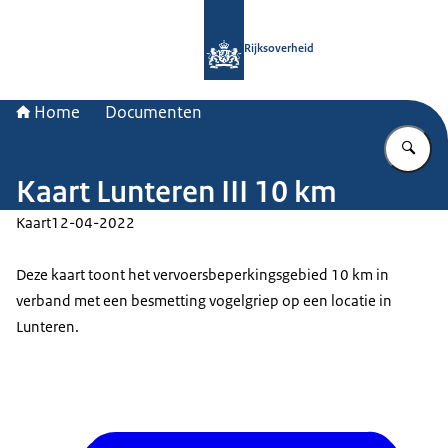
Naar de homepage van Rijksoverheid
Rijksoverheid
Home
Documenten
Vu
Kaart Lunteren III 10 km
Kaart
12-04-2022
Deze kaart toont het vervoersbeperkingsgebied 10 km in
verband met een besmetting vogelgriep op een locatie in
Lunteren.