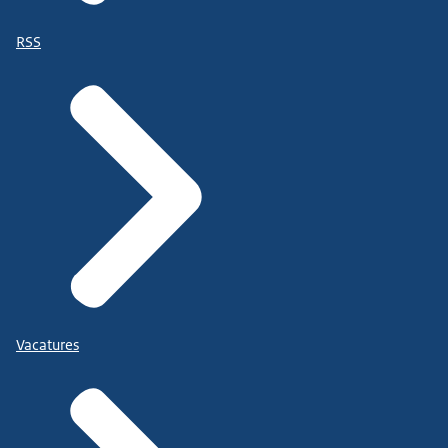
RSS
Vacatures