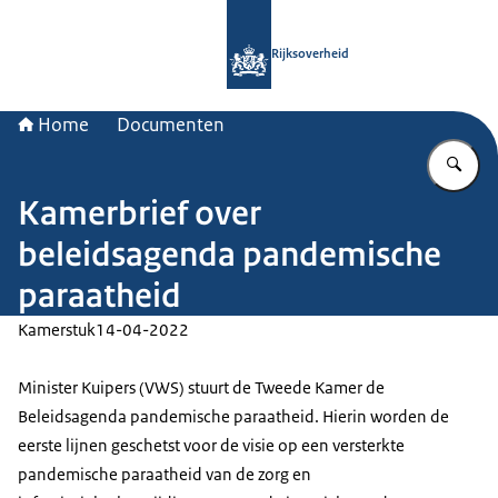
Naar de homepage van Rijksoverheid
Rijksoverheid
Home
Documenten
Vu
Kamerbrief over
beleidsagenda pandemische
paraatheid
Kamerstuk
14-04-2022
Minister Kuipers (VWS) stuurt de Tweede Kamer de
Beleidsagenda pandemische paraatheid. Hierin worden de
eerste lijnen geschetst voor de visie op een versterkte
pandemische paraatheid van de zorg en