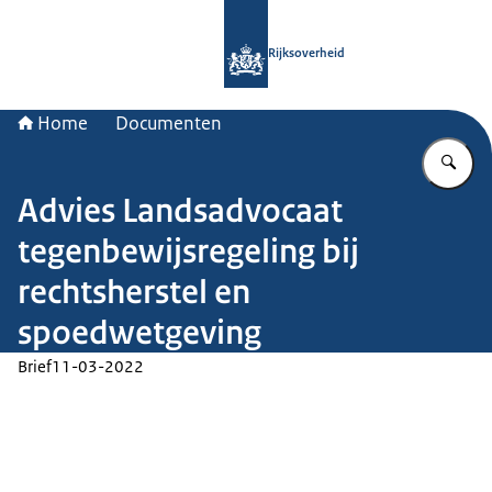
Naar de homepage van Rijksoverheid
Rijksoverheid
Home
Documenten
Vu
Advies Landsadvocaat
tegenbewijsregeling bij
rechtsherstel en
spoedwetgeving
Brief
11-03-2022