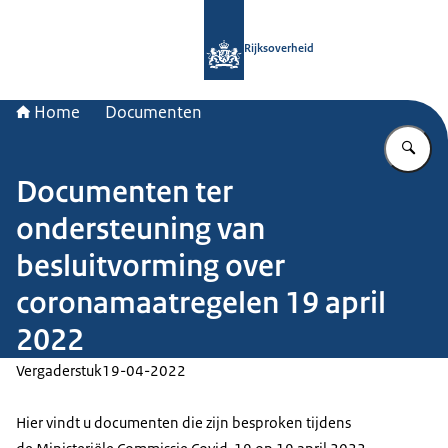
Naar de homepage van Rijksoverheid
Rijksoverheid
Home
Documenten
Vu
Documenten ter
ondersteuning van
besluitvorming over
coronamaatregelen 19 april
2022
Vergaderstuk
19-04-2022
Hier vindt u documenten die zijn besproken tijdens