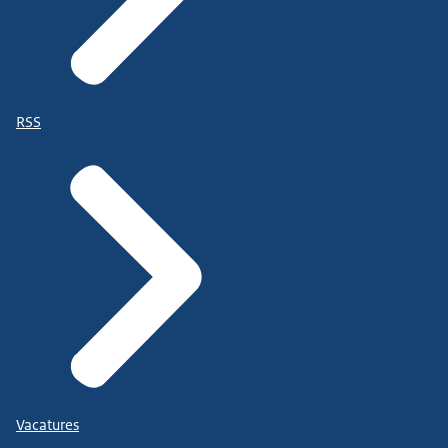
RSS
Vacatures