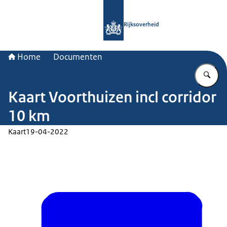
Naar de homepage van Rijksoverheid
Rijksoverheid
Home
Documenten
Vu
Kaart Voorthuizen incl corridor
10 km
Kaart
19-04-2022