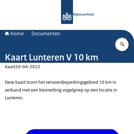
Naar de homepage van Rijksoverheid
Rijksoverheid
Home
Documenten
Vu
Kaart Lunteren V 10 km
Kaart
20-04-2022
Deze kaart toont het vervoersbeperkingsgebied 10 km in
verband met een besmetting vogelgriep op een locatie in
Lunteren.