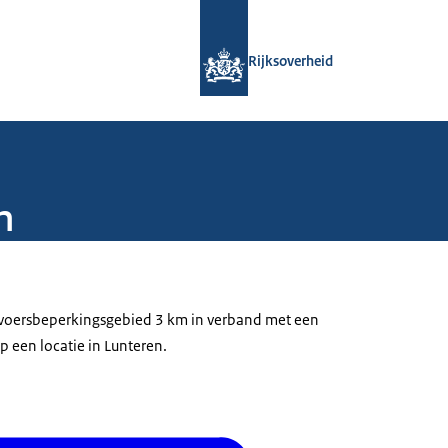
Naar de homepage van Rijksoverheid
Rijksoverheid
m
rvoersbeperkingsgebied 3 km in verband met een
p een locatie in Lunteren.