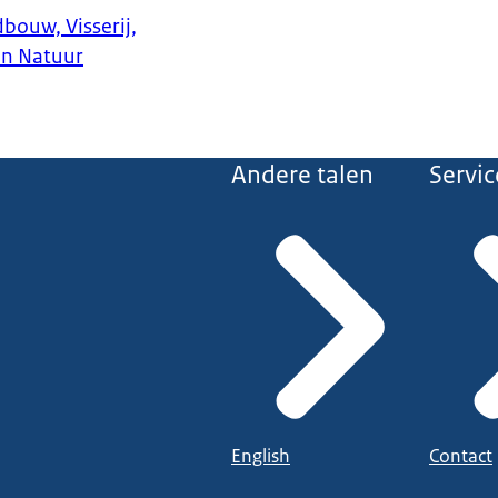
bouw, Visserij,
en Natuur
Andere talen
Servic
English
Contact