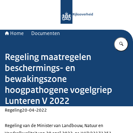
Naar de homepage van Rijksoverheid
Rijksoverheid
Home
Documenten
Vu
Regeling maatregelen
beschermings- en
bewakingszone
hoogpathogene vogelgriep
Lunteren V 2022
Regeling
20-04-2022
Regeling van de Minister van Landbouw, Natuur en