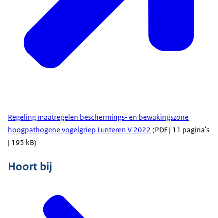
Regeling maatregelen beschermings- en bewakingszone
hoogpathogene vogelgriep Lunteren V 2022
(PDF | 11 pagina's
| 195 kB)
Hoort bij