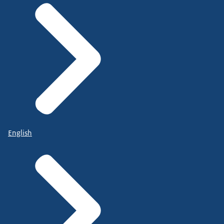
English