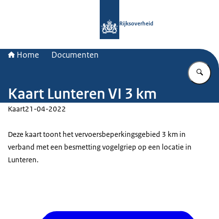
Naar de homepage van Rijksoverheid
Rijksoverheid
Home
Documenten
Vu
Kaart Lunteren VI 3 km
Kaart
21-04-2022
Deze kaart toont het vervoersbeperkingsgebied 3 km in
verband met een besmetting vogelgriep op een locatie in
Lunteren.