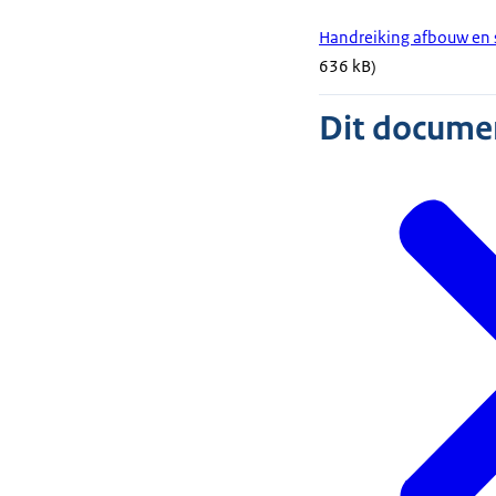
Handreiking afbouw en s
636 kB)
Dit document