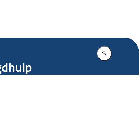
.nl
Vul in wat u z
gdhulp