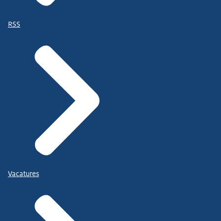
RSS
Vacatures