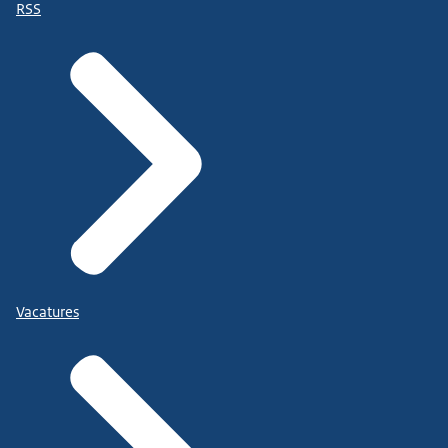
RSS
Vacatures