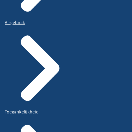
AI-gebruik
Toegankelijkheid