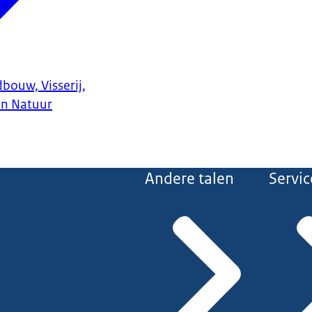
bouw, Visserij,
en Natuur
Andere talen
Servic