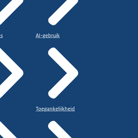
es
AI-gebruik
Toegankelijkheid