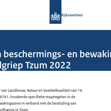
Naar de homepage van Rijksoverheid
Rijksoverheid
n beschermings- en bewak
lgriep Tzum 2022
r van Landbouw, Natuur en Voedselkwaliteit van 16
60781, houdende specifieke maatregelen in de
wakingszone in verband met de bestrijding van
nfluenza in Tzum.