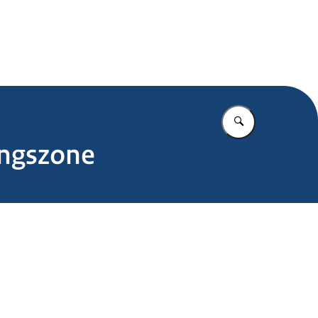
.nl
Vul in wat u z
ingszone