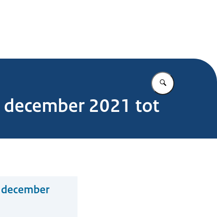
.nl
Vul in wat u z
. december 2021 tot
. december