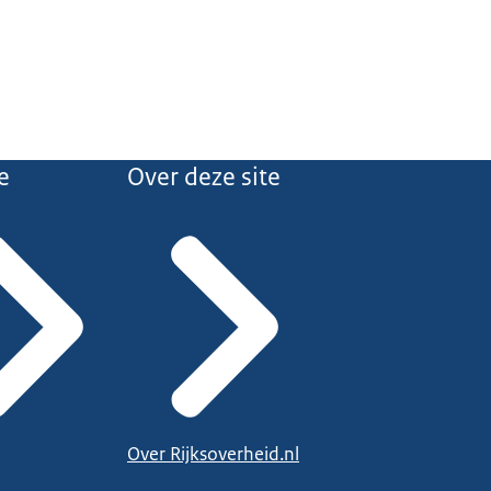
e
Over deze site
Over Rijksoverheid.nl