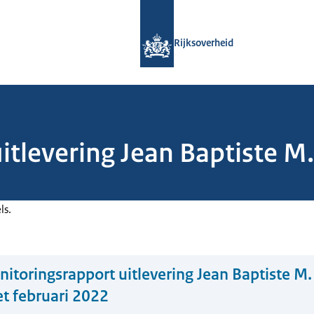
Naar de homepage van Rijksoverheid
Rijksoverheid
itlevering Jean Baptiste M
ls.
itoringsrapport uitlevering Jean Baptiste M
t februari 2022