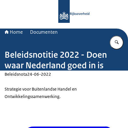
Naar de homepage van Rijksoverheid
Rijksoverheid
Home
Documenten
Vu
Beleidsnotitie 2022 - Doen
waar Nederland goed in is
Beleidsnota
24-06-2022
Strategie voor Buitenlandse Handel en
Ontwikkelingssamenwerking.