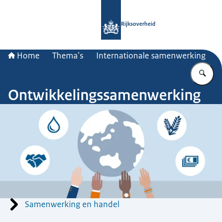
Naar de homepage van Rijksoverheid
Rijksoverheid
Home
Thema's
Internationale samenwerking
Vu
Ontwikkelingssamenwerking
Menu
Samenwerking en handel