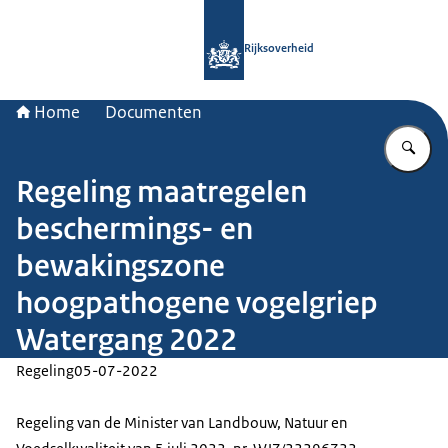
Naar de homepage van Rijksoverheid
Rijksoverheid
Home
Documenten
Vu
Regeling maatregelen
beschermings- en
bewakingszone
hoogpathogene vogelgriep
Watergang 2022
Regeling
05-07-2022
Regeling van de Minister van Landbouw, Natuur en