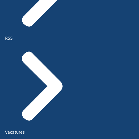
RSS
Vacatures