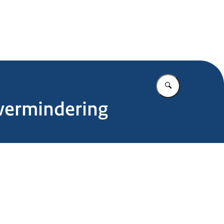
.nl
Vul in wat u z
 vermindering