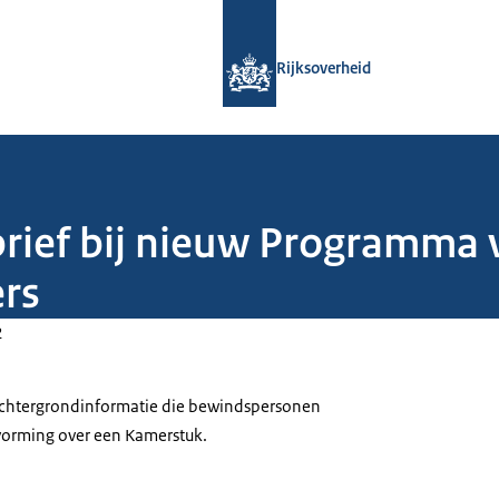
Naar de homepage van Rijksoverheid
Rijksoverheid
brief bij nieuw Programma
rs
2
 achtergrondinformatie die bewindspersonen
tvorming over een Kamerstuk.