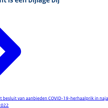
 is een bijlage bij
t besluit van aanbieden COVID-19-herhaalprik in naj
2022