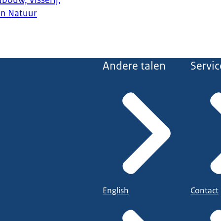
bouw, Visserij,
en Natuur
Andere talen
Servic
English
Contact