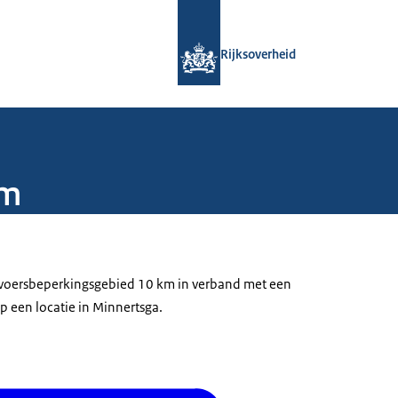
Naar de homepage van Rijksoverheid
Rijksoverheid
km
ervoersbeperkingsgebied 10 km in verband met een
p een locatie in Minnertsga.