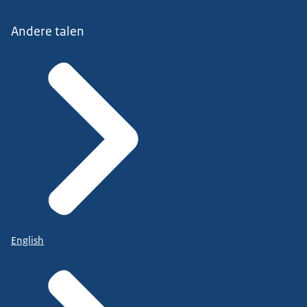
Andere talen
English