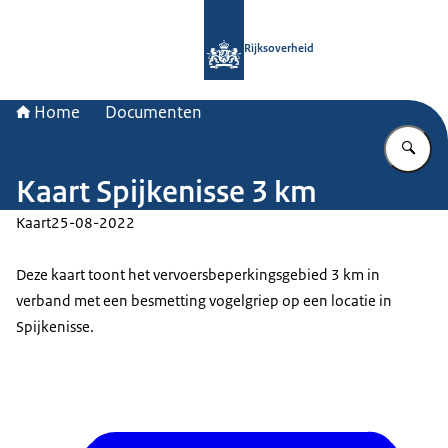
Naar de homepage van Rijksoverheid
Rijksoverheid
Home
Documenten
Vu
Kaart Spijkenisse 3 km
Kaart
25-08-2022
Deze kaart toont het vervoersbeperkingsgebied 3 km in
verband met een besmetting vogelgriep op een locatie in
Spijkenisse.