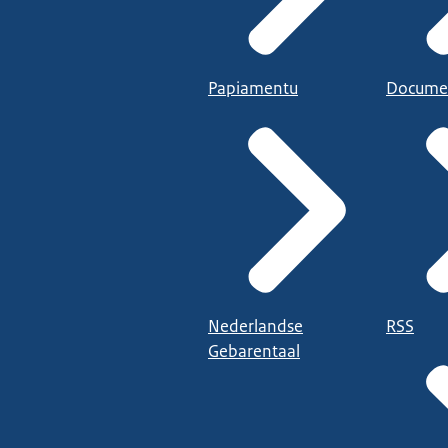
Papiamentu
Docume
Nederlandse
RSS
Gebarentaal