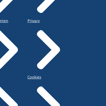
nten
Privacy
Cookies