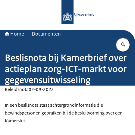
Naar de homepage van Rijksoverheid
Rijksoverheid
Home
Documenten
Vu
Beslisnota bij Kamerbrief over
actieplan zorg-ICT-markt voor
gegevensuitwisseling
Beleidsnota
02-09-2022
In een beslisnota staat achtergrondinformatie die
bewindspersonen gebruiken bij de besluitvorming over een
Kamerstuk.