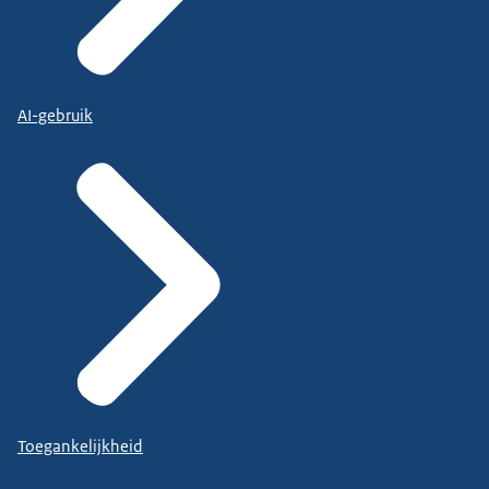
AI-gebruik
Toegankelijkheid