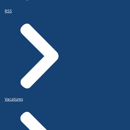
RSS
Vacatures